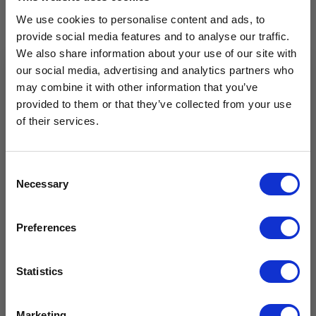
Kristin Marcell para discutir la licencia médica y
We use cookies to personalise content and ads, to
familiar paga (HB 200), el acceso a exámenes de
provide social media features and to analyse our traffic.
We also share information about your use of our site with
detección de cáncer de próstata (HB 281) y la mejora
our social media, advertising and analytics partners who
de las pruebas de diagnóstico (HB 433).
may combine it with other information that you’ve
Want to hear from us?
provided to them or that they’ve collected from your use
Descubre más
of their services.
Tell us how you are conencted to cancer
so we can get the right resources to you.
Email
Consent
Necessary
Selection
Cancer Connection Options
I am a survivor undergoing treatment.
Preferences
I am a survivor who has completed treatment.
Conviértete en un
I am a caregiver, friend, or family.
I want to get involved in events.
defensor
Statistics
I am interested in advocacy.
I love your mission!
Marketing