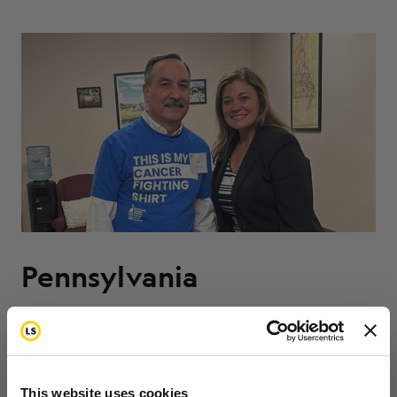
Pennsylvania
Los abogados Nick DiGiuseppe,
Cristina
Leung y
Jeff
Thomas asistió
Día de Acción contra el Cáncer
de Pensilvania y
Se reunió con la representante
This website uses cookies