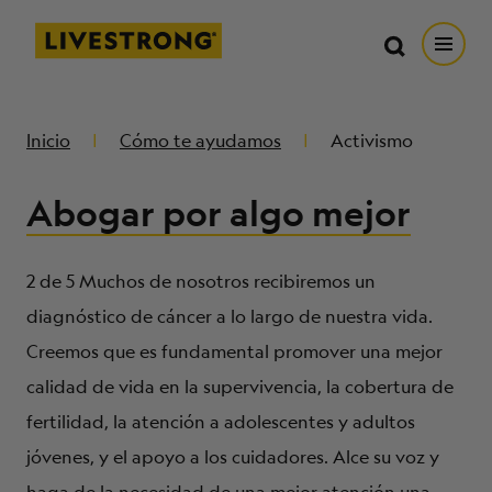
Buscar en https://livestrong.org/
Livestrong
Buscar
Buscar
Abrir
SALTAR AL CONTENIDO PRINCIPAL
CÓMO TE AYUDAMOS
Inicio
Cómo te ayudamos
Activismo
Abogar por algo mejor
RECURSOS
PARTICIPA
2 de 5
Muchos de nosotros recibiremos un
diagnóstico de cáncer a lo largo de nuestra vida.
Creemos que es fundamental promover una mejor
DONAR
calidad de vida en la supervivencia, la cobertura de
fertilidad, la atención a adolescentes y adultos
MERCH
jóvenes, y el apoyo a los cuidadores. Alce su voz y