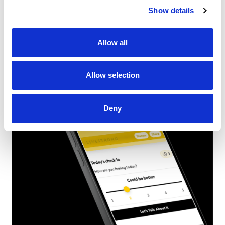
recorrido este camino.
Show details
Allow all
Allow selection
Deny