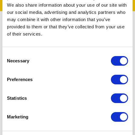
We also share information about your use of our site with
our social media, advertising and analytics partners who
may combine it with other information that you’ve
provided to them or that they’ve collected from your use
of their services.
Conoce a Ellis.
Consent
Necessary
Selection
Haga preguntas y reciba respuestas personalizadas
Preferences
de recursos confiables.
Rastreadores emocionales diarios y orientación
Statistics
inspiradora.
Marketing
Historias reales de sobrevivientes que ofrecen
sabiduría e inspiración de personas que han